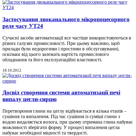
Застосування двоканального мікропоцесорного
реле часу УТ24
Сучасні засоби автоматизації все частіше використовуються в
різних галузях промисловості. При цьому важливо, щоб
прилади були недорогими і простими в обслуговуванні,
оскільки від цього залежать вартість промислового
обладнання та його експлуатаційні властивості.
18.10.2012
Досвід створення системи автоматизації печі
випалу цегли-сирцю
Перетворення глини на цеглу відбувається в кілька етапів –
сушіння та випалення. Під час сушіння із суміші глини з
водою видаляється волога, при цьому отримана глина набуває
можливості зберігати форму. У процесі випалення цегла
набуває необхідної міцності та твердості.