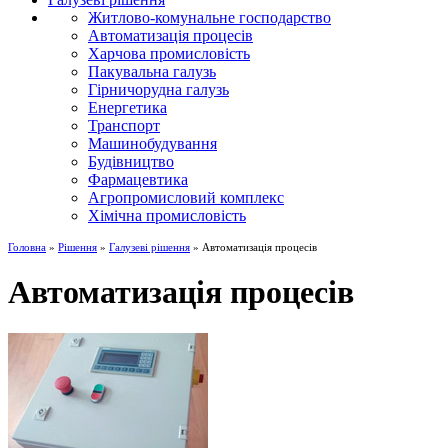
Житлово-комунальне господарство
Автоматизація процесів
Харчова промисловість
Пакувальна галузь
Гірничорудна галузь
Енергетика
Транспорт
Машинобудування
Будівництво
Фармацевтика
Агропромисловий комплекс
Хімічна промисловість
Головна
»
Рішення
»
Галузеві рішення
» Автоматизація процесів
Автоматизація процесів