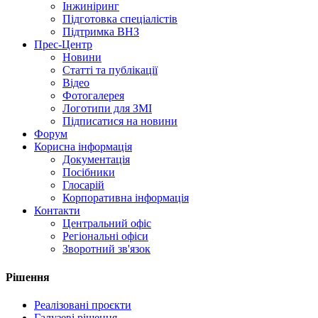
Інжиніринг
Підготовка спеціалістів
Підтримка ВНЗ
Прес-Центр
Новини
Статті та публікації
Відео
Фотогалерея
Логотипи для ЗМІ
Підписатися на новини
Форум
Корисна інформація
Документація
Посібники
Глосарій
Корпоративна інформація
Контакти
Центральний офіс
Регіональні офіси
Зворотний зв'язок
Рішення
Реалізовані проєкти
Галузеві рішення