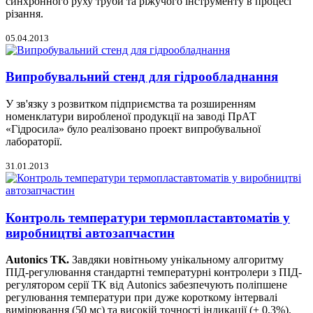
синхронного руху труби та ріжучого інструменту в процесі
різання.
05.04.2013
Випробувальний стенд для гідрообладнання
У зв'язку з розвитком підприємства та розширенням
номенклатури виробленої продукції на заводі ПрАТ
«Гідросила» було реалізовано проект випробувальної
лабораторії.
31.01.2013
Контроль температури термопластавтоматів у
виробництві автозапчастин
Autonics TK.
Завдяки новітньому унікальному алгоритму
ПІД-регулювання стандартні температурні контролери з ПІД-
регулятором серії TK від Autonics забезпечують поліпшене
регулювання температури при дуже короткому інтервалі
вимірювання (50 мс) та високій точності індикації (± 0,3%).