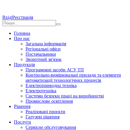
Вхід
|
Реєстрація
Головна
Про нас
Загальна інформація
Регіональні офіси
Постачальники
Зворотний зв'язок
Продукція
Програмовні засоби АСУ ТП
Контрольно-вимірювальні прилади та елементи
автоматизації технологічних процесів
Електроприводна техніка
Електротехніка
Системи безпеки праці на виробництві
Промислове освітлення
Рішення
Реалізовані проєкти
Галузеві рішення
Послуги
Сервісне обслуговування