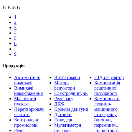
18.10.2012
1
2
3
4
5
6
...
9
Продукція
Автоматичні
Витратоміри
ПІД-регулятор
вимикачі
Мотор-
Компенсація
Вимикачі
редуктори
реактивної
навантаження
Електродвигуни
потужності
Магнітний
Реле часу
Компоненти
пускач
ДБЖ
людино-
Перетворювачі
Крокові двигуни
машинного
частоти
Датчики
інтерфейсу
Контролери
Енкодери
(кнопки,
промислові
Мультиметри
перемикачі,
Реле
цифрові
індикатори)