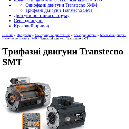
Однофазні двигуни Transtecno SMM
Трифазні двигуни Transtecno SMT
Двигуни постійного струму
Серводвигуни
Кроковий привод
Головна
»
Продукція
»
Електроприводна техніка
»
Електродвигуни
»
Компактні двигуни
із ступенем захисту IP66
» Трифазні двигуни Transtecno SMT
Трифазні двигуни Transtecno
SMT